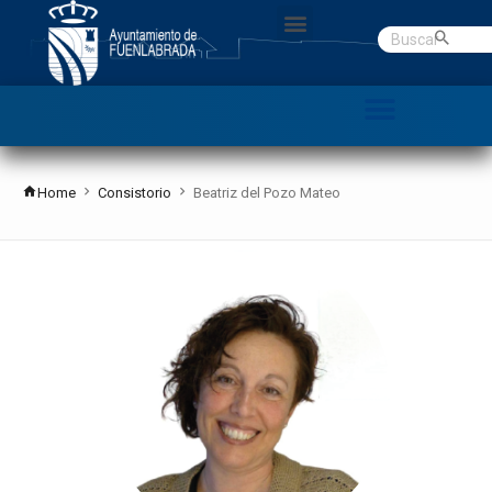
Gobierno abierto
Datos Abiertos
C. Denuncias
Home
Consistorio
Beatriz del Pozo Mateo