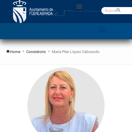
Gobierno abierto
Datos Abiertos
C. Denuncias
Home
Consistorio
María Pilar López Cabezudo