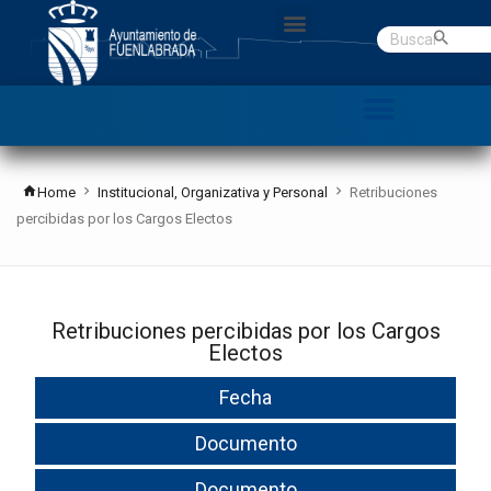
Gobierno abierto
Datos Abiertos
C. Denuncias
Home
Institucional, Organizativa y Personal
Retribuciones
percibidas por los Cargos Electos
Retribuciones percibidas por los Cargos
Electos
Fecha
Documento
Documento