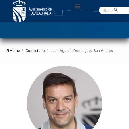
Gobierno abierto
Datos Abiertos
C. Denuncias
Home
Consistorio
Juan Agustín Domínguez San Andrés