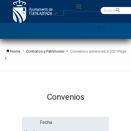
Gobierno abierto
Datos Abiertos
C. Denuncias
Home
Contratos y Patrimonio
Convenios anteriores a 2021
Page
4
Convenios
Fecha