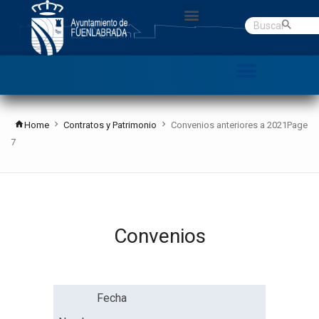
Gobierno abierto
Datos Abiertos
C. Denuncias
Home
Contratos y Patrimonio
Convenios anteriores a 2021
Page
7
Convenios
Fecha