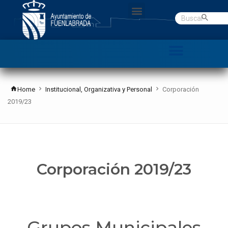
Gobierno abierto
Datos Abiertos
C. Denuncias
Home
Institucional, Organizativa y Personal
Corporación
2019/23
Corporación 2019/23
Grupos Municipales